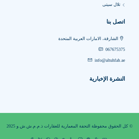
تلال سيتى
اتصل بنا
الشارقة، الامارات العربية المتحدة
067675375
info@altuhfah.ae
النشرة الإخبارية
© كل الحقوق محفوظة التحفة المعمارية للعقارات ذ.م.م.ش.ش.و 2025