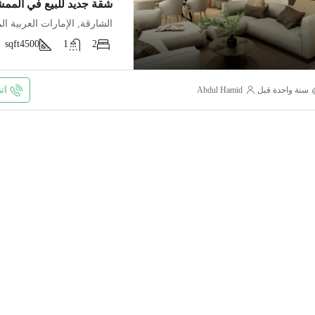
شقة جديد للبيع في المم
الشارقة, الإمارات العربية ال
sqft
4500
1
2
ات
‏سنة واحدة قبل
Abdul Hamid