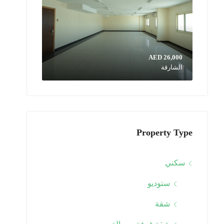
AED 26,000
الشارقة
Property Type
سكني
ستوديو
شقة