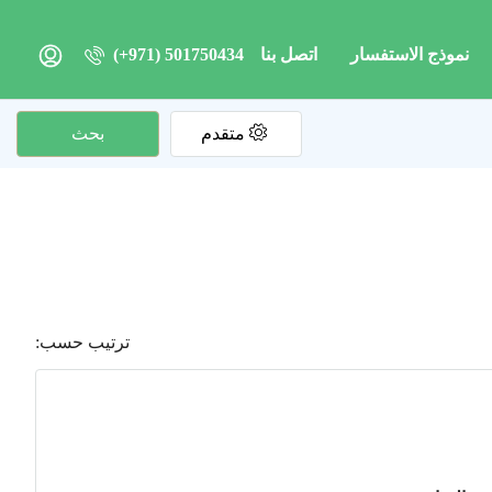
نموذج الاستفسار
اتصل بنا
(+971) 501750434
متقدم
بحث
ترتيب حسب: