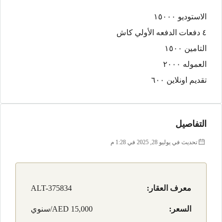
الاستوديو ١٥٠٠٠
٤ دفعات الدفعه الأولي كاش
التامين ١٥٠٠
العموله ٢٠٠٠
تقديم اونلاين ٦٠٠
التفاصيل
تحديث في يوليو 28, 2025 في 1:28 م
معرف العقار:
ALT-375834
السعر:
AED 15,000/سنوي