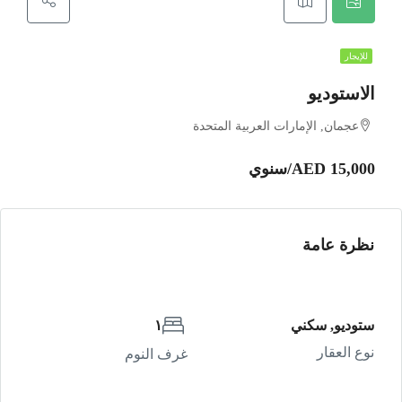
للإيجار
الاستوديو
عجمان, الإمارات العربية المتحدة
AED 15,000/سنوي
نظرة عامة
ستوديو, سكني
١
نوع العقار
غرف النوم