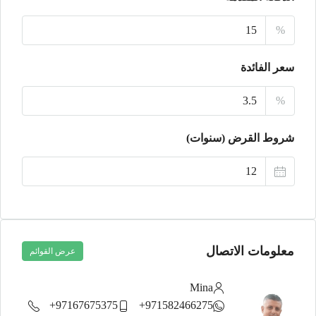
18
%
أغسطس
سعر الفائدة
الأربعاء
19
%
أغسطس
شروط القرض (سنوات)
الخميس
20
أغسطس
معلومات الاتصال
عرض القوائم
Mina
97167675375+
971582466275+