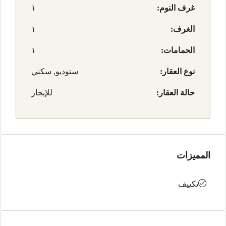
غرف النوم:
١
الغرف:
١
الحمامات:
١
نوع العقار:
ستوديو, سكني
حالة العقار:
للإيجار
المميزات
تكييف