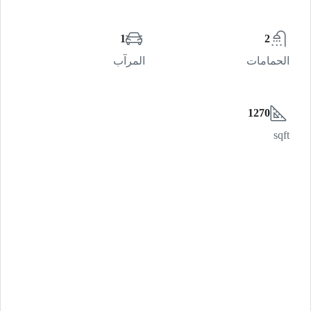
1
2
الحمامات
المرآب
1270
sqft