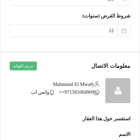
أغسطس
شروط القرض (سنوات)
الأثنين
24
أغسطس
معلومات الاتصال
عرض القوائم
Mahmoud El Mwafy
971581004909++
واتس اب
استفسر حول هذا العقار
الاسم