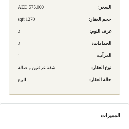
السعر:
AED 575,000
حجم العقار:
1270 sqft
غرف النوم:
2
الحمامات:
2
المرآب:
1
نوع العقار:
شقة غرفتين و صالة
حالة العقار:
للبيع
المميزات