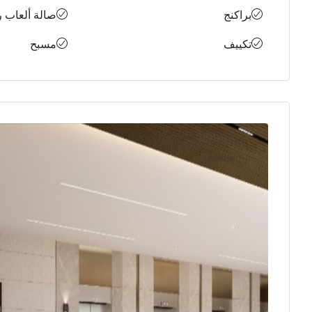
براكنج
صالة ألعاب ر
تكييف
مسبح