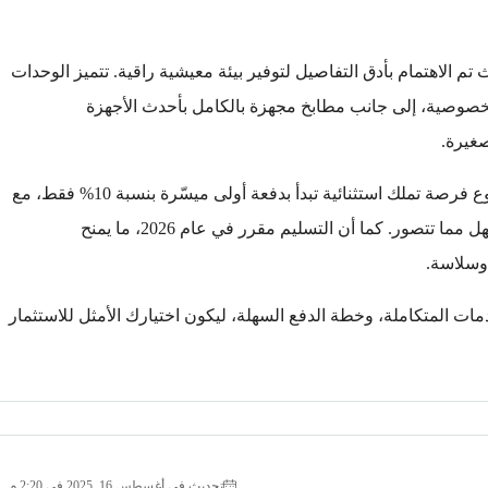
الاهتمام بأدق التفاصيل لتوفير بيئة معيشية راقية. تتميز الوحدات
لخصوصية، إلى جانب مطابخ مجهزة بالكامل بأحدث الأجهزة
صغيرة.
ولأن السكن المريح لا يكتمل إلا بخطة دفع مرنة، يوفر المشروع فرصة تملك استثنائية تبدأ بدفعة أولى ميسّرة بنسبة 10% فقط، مع
خطة سداد تمتد على 6 سنوات، لتجعل حلم التملك أقرب وأسهل مما تتصور. كما أن التسليم مقرر في عام 2026، ما يمنح
وسلاسة.
مات المتكاملة، وخطة الدفع السهلة، ليكون اختيارك الأمثل للاستثمار
تحديث في أغسطس 16, 2025 في 2:20 م