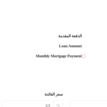
12
أغسطس
الخميس
13
أغسطس
الدفعة المقدمة
Loan Amount
الجمعة
14
Monthly Mortgage Payment
أغسطس
السبت
15
أغسطس
سعر الفائدة
الأحد
16
%