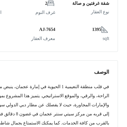
شقة غرفتين و صالة
2
نوع العقار
غرف النوم
ا
AJ-7654
1395
sqft
معرف العقار
الوصف
في قلب منطقة النعيمية 1 الحيوية في إما
الراحة، والرقي، والموقع الاستراتيجي. يتميز هذا المشروع بم
إلى قربه من مر