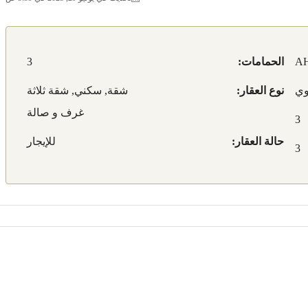
AH
الحمامات:
3
نوع العقار:
شقة, سكني, شقة ثلاثة
غرف و صالة
3
حالة العقار:
للإيجار
3