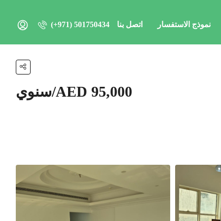
نموذج الاستفسار
اتصل بنا
(+971) 501750434
AED 95,000/سنوي