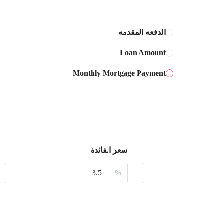
الخميس
13
أغسطس
الدفعة المقدمة
Loan Amount
الجمعة
14
Monthly Mortgage Payment
أغسطس
السبت
15
أغسطس
سعر الفائدة
الأحد
16
%
أغسطس
الأثنين