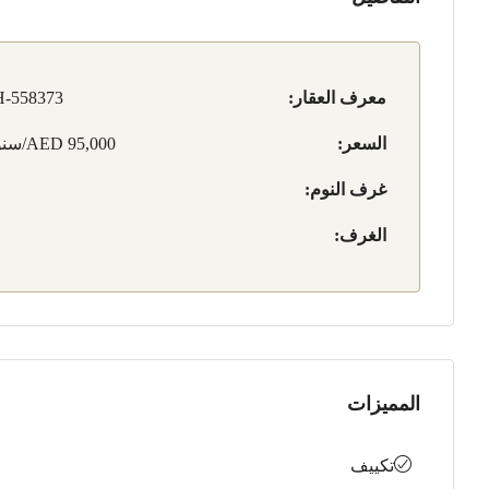
معرف العقار:
-558373
السعر:
AED 95,000/سنوي
غرف النوم:
الغرف:
المميزات
تكييف