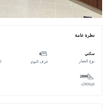
نظرة عامة
سكني
4
نوع العقار
غرف النوم
ا
2800
s2800qft