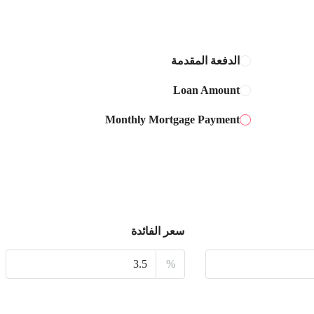
الخميس
13
أغسطس
الدفعة المقدمة
Loan Amount
الجمعة
14
Monthly Mortgage Payment
أغسطس
السبت
15
أغسطس
سعر الفائدة
الأحد
16
%
أغسطس
الأثنين