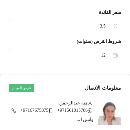
سعر الفائدة
السبت
22
%
أغسطس
شروط القرض (سنوات)
الأحد
23
أغسطس
معلومات الاتصال
عرض القوائم
هبة عبدالرحمن
97167675375+
971561015706+
واتس اب