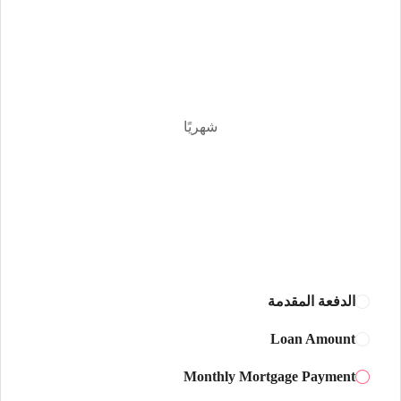
الخميس
13
أغسطس
شهريًا
الجمعة
14
أغسطس
السبت
15
أغسطس
الدفعة المقدمة
الأحد
Loan Amount
16
Monthly Mortgage Payment
أغسطس