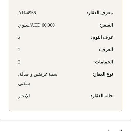
معرف العقار:
AH-4968
السعر:
AED 60,000/سنوي
غرف النوم:
2
الغرف:
2
الحمامات:
2
نوع العقار:
شقة غرفتين و صالة,
سكني
حالة العقار:
للإيجار