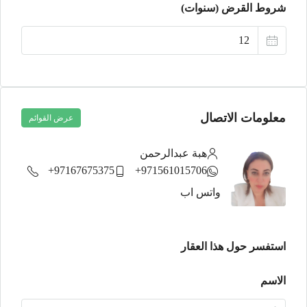
شروط القرض (سنوات)
الخميس
20
أغسطس
معلومات الاتصال
عرض القوائم
هبة عبدالرحمن
97167675375+
971561015706+
واتس اب
استفسر حول هذا العقار
الاسم