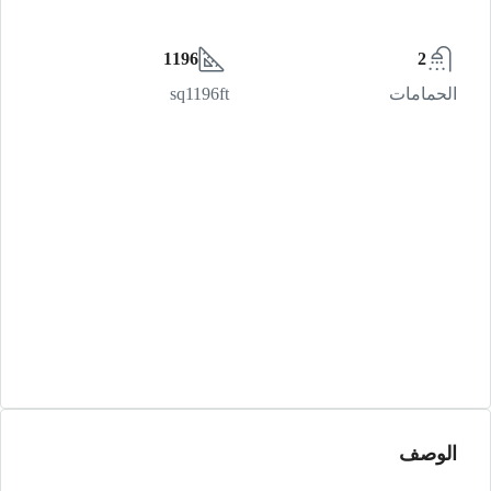
1196
2
الحمامات
sq1196ft
الوصف