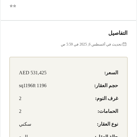
⭐️⭐️
التفاصيل
تحديث في أغسطس 6, 2025 في 5:59 ص
السعر:
AED 531,425
حجم العقار:
1196 sq1196ft
غرف النوم:
2
الحمامات:
2
نوع العقار:
سكني
حالة العقار:
للبيع