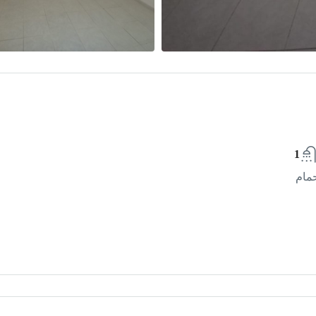
1
مام