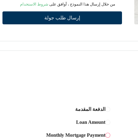
من خلال إرسال هذا النموذج ، أوافق على
شروط الاستخدام
أغسطس
إرسال طلب جولة
الخميس
13
أغسطس
الجمعة
14
أغسطس
السبت
15
أغسطس
الدفعة المقدمة
Loan Amount
الأحد
16
Monthly Mortgage Payment
أغسطس