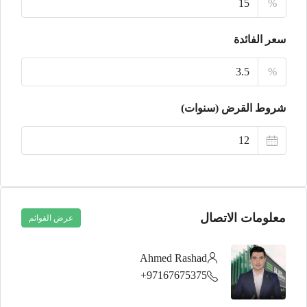
%
أغسطس
سعر الفائدة
الخميس
20
%
أغسطس
شروط القرض (سنوات)
الجمعة
21
أغسطس
معلومات الاتصال
عرض القوائم
Ahmed Rashad
97167675375+