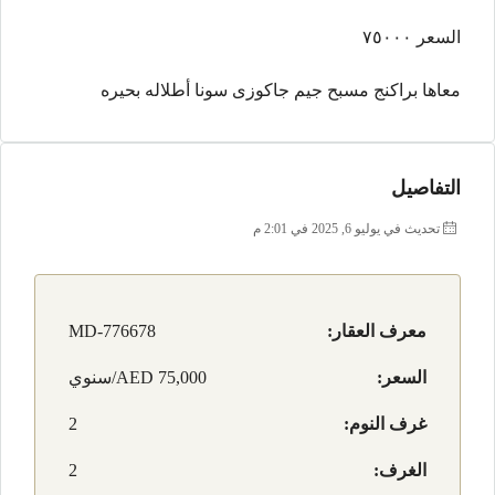
السعر ٧٥٠٠٠
معاها براكنج مسبح جيم جاكوزى سونا أطلاله بحيره
التفاصيل
تحديث في يوليو 6, 2025 في 2:01 م
معرف العقار:
MD-776678
السعر:
AED 75,000/سنوي
غرف النوم:
2
الغرف:
2