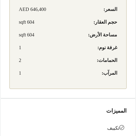
السعر:
AED 646,400
حجم العقار:
604 sqft
مساحة الأرض:
604 sqft
غرفة نوم:
1
الحمامات:
2
المرآب:
1
المميزات
تكييف