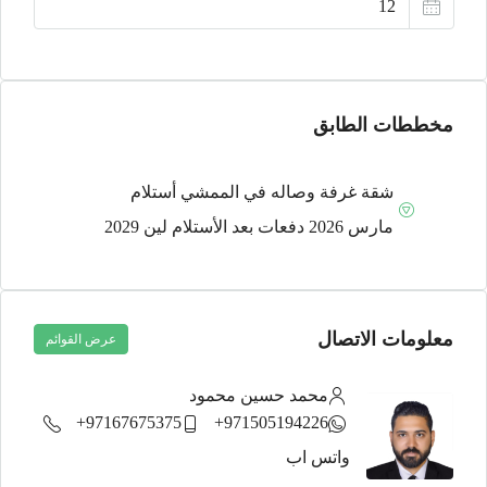
أغسطس
مخططات الطابق
شقة غرفة وصاله في الممشي أستلام
مارس 2026 دفعات بعد الأستلام لين 2029
معلومات الاتصال
عرض القوائم
محمد حسين محمود
97167675375+
971505194226+
واتس اب