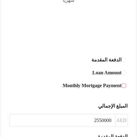
شهريًا
الأحد
16
أغسطس
الأثنين
17
أغسطس
الدفعة المقدمة
الثلاثاء
Loan Amount
18
Monthly Mortgage Payment
أغسطس
الأربعاء
المبلغ الإجمالي
19
أغسطس
AED
الخميس
الدفعة المقدمة