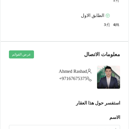
1
الطابق الاول
3
4
معلومات الاتصال
عرض القوائم
Ahmed Rashad
97167675375+
استفسر حول هذا العقار
الاسم