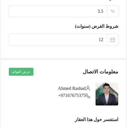
22
%
أغسطس
شروط القرض (سنوات)
الأحد
23
أغسطس
معلومات الاتصال
عرض القوائم
Ahmed Rashad
97167675375+
استفسر حول هذا العقار