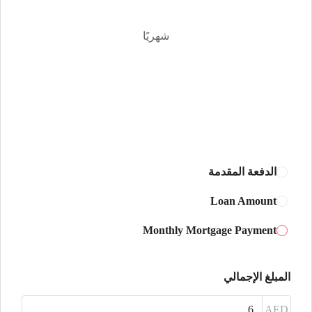
أغسطس
شهريًا
الأحد
16
أغسطس
الأثنين
17
أغسطس
الدفعة المقدمة
الثلاثاء
Loan Amount
18
Monthly Mortgage Payment
أغسطس
الأربعاء
المبلغ الإجمالي
19
أغسطس
AED