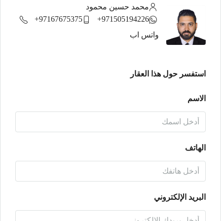
محمد حسين محمود
97167675375+
971505194226+
واتس اب
استفسر حول هذا العقار
الاسم
الهاتف
البريد الإلكتروني