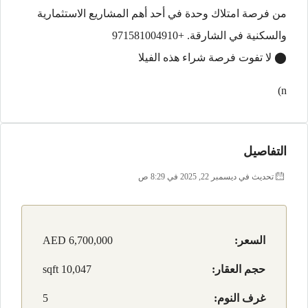
من فرصة امتلاك وحدة في أحد أهم المشاريع الاستثمارية
والسكنية في الشارقة. +971581004910
⬤ لا تفوت فرصة شراء هذه الفيلا
n)
التفاصيل
تحديث في ديسمبر 22, 2025 في 8:29 ص
السعر:
AED 6,700,000
حجم العقار:
10,047 sqft
غرف النوم:
5