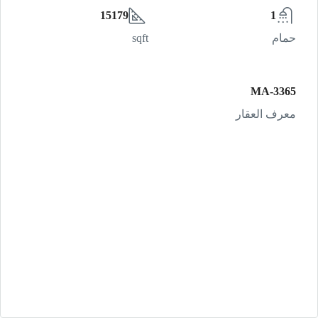
15179
1
حمام
sqft
MA-3365
معرف العقار