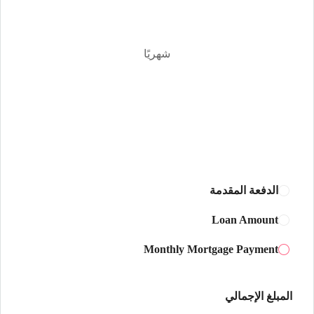
13
أغسطس
شهريًا
الجمعة
14
أغسطس
السبت
15
أغسطس
الدفعة المقدمة
الأحد
Loan Amount
16
Monthly Mortgage Payment
أغسطس
الأثنين
المبلغ الإجمالي
17