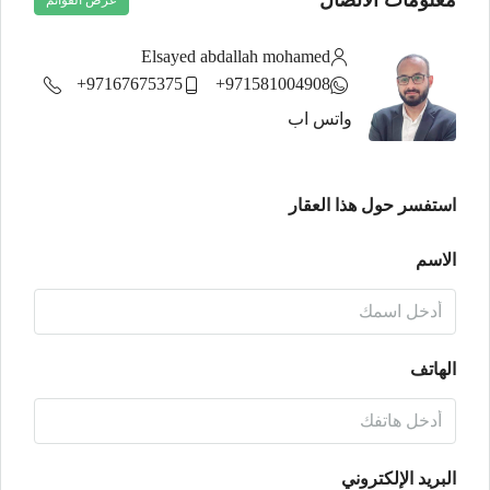
عرض القوائم
Elsayed abdallah mohamed
97167675375+
971581004908+
واتس اب
استفسر حول هذا العقار
الاسم
الهاتف
البريد الإلكتروني