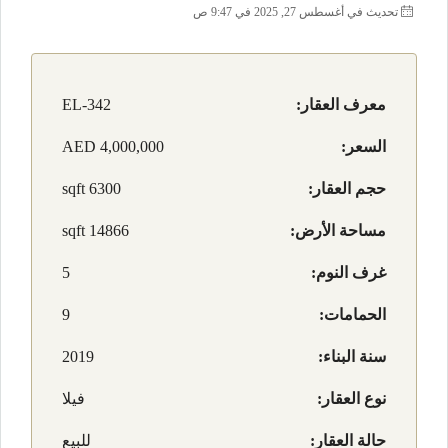
تحديث في أغسطس 27, 2025 في 9:47 ص
معرف العقار:
EL-342
السعر:
AED 4,000,000
حجم العقار:
6300 sqft
مساحة الأرض:
14866 sqft
غرف النوم:
5
الحمامات:
9
سنة البناء:
2019
نوع العقار:
فيلا
حالة العقار:
للبيع