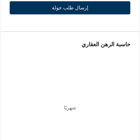
إرسال طلب جولة
السبت
08
أغسطس
حاسبة الرهن العقاري
الأحد
09
أغسطس
الأثنين
10
أغسطس
شهريًا
الثلاثاء
11
أغسطس