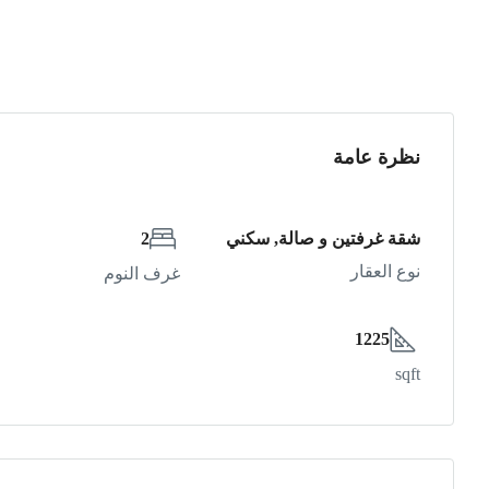
نظرة عامة
شقة غرفتين و صالة, سكني
2
نوع العقار
غرف النوم
1225
sqft