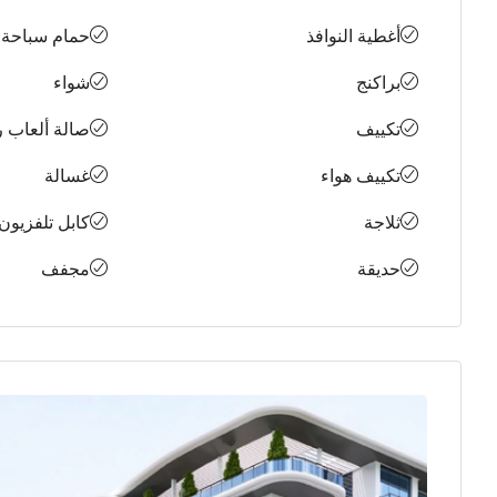
أغطية النوافذ
حمام سباحة
براكنج
شواء
تكييف
صالة ألعاب ر
تكييف هواء
غسالة
ثلاجة
كابل تلفزيون
حديقة
مجفف