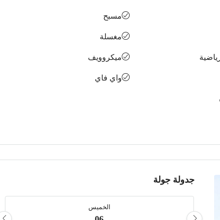
مسبح
مغسلة
ياضية
ميكروويف
واي فاي
جدولة جولة
الخميس
06