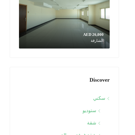
AED 26,000
الشارقة
Discover
سكني
ستوديو
شقة