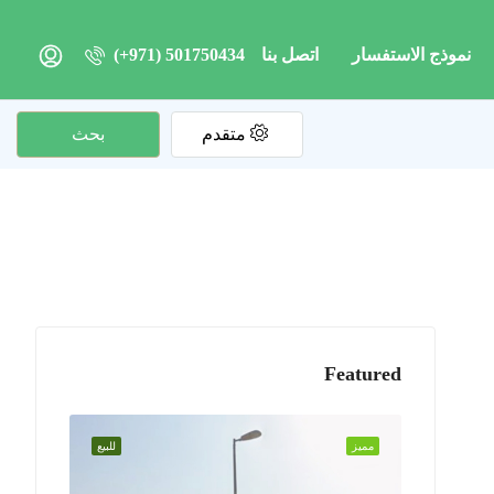
نموذج الاستفسار
اتصل بنا
(+971) 501750434
متقدم
بحث
Featured
مميز
للبيع