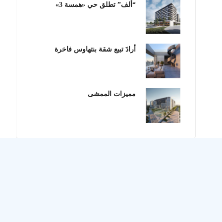
“ألف” تطلق حي «همسة 3»
أرادَ تبيع شقة بنتهاوس فاخرة
مميزات الممشى