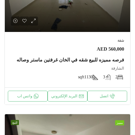
شقة
AED 560,000
فرصه مميزه للبيع شقه في الخان غرفتين ماستر وصاله
الشارقة
sqft
1130
3
2
اتصل
البريد الإلكتروني
واتس اب
للبيع
مميز