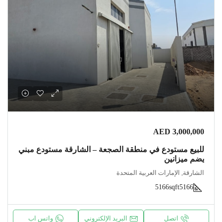
AED 3,000,000
للبيع مستودع في منطقة الصجعة – الشارقة مستودع مبني
يضم ميزانين
الشارقة, الإمارات العربية المتحدة
5166sqft
5166
اتصل
البريد الإلكتروني
واتس اب