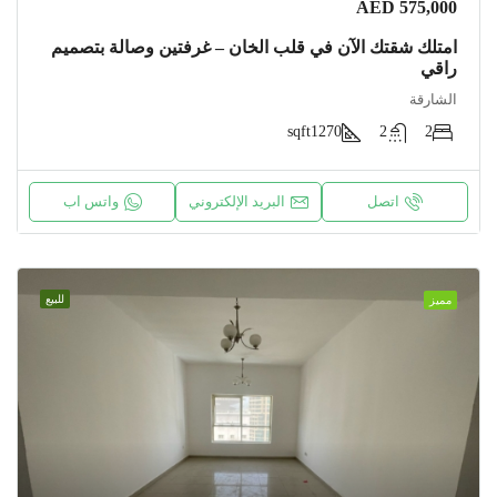
AED 575,000
امتلك شقتك الآن في قلب الخان – غرفتين وصالة بتصميم
راقي
الشارقة
sqft
1270
2
2
اتصل
البريد الإلكتروني
واتس اب
للبيع
مميز