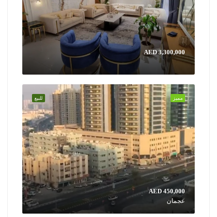
AED 3,300,000
مميز
للبيع
AED 450,000
عجمان