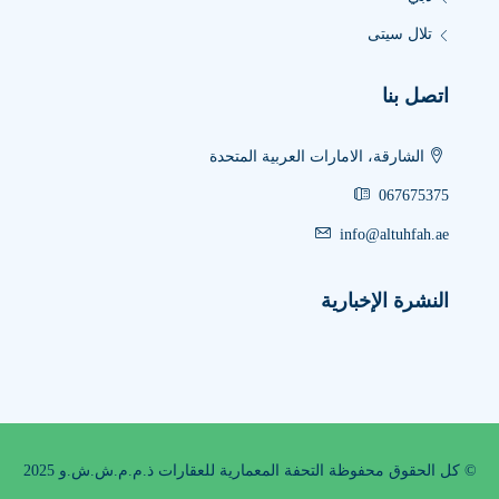
تلال سيتى
اتصل بنا
الشارقة، الامارات العربية المتحدة
067675375
info@altuhfah.ae
النشرة الإخبارية
© كل الحقوق محفوظة التحفة المعمارية للعقارات ذ.م.م.ش.ش.و 2025