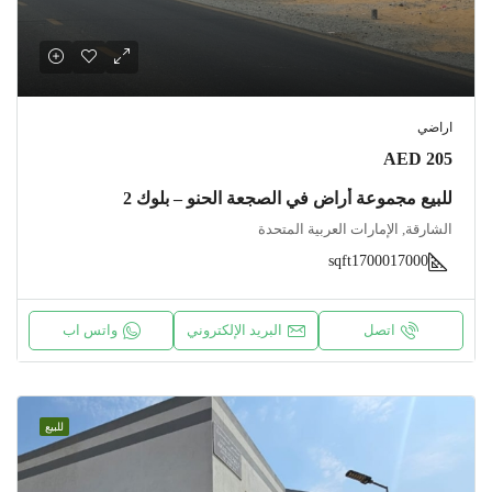
اراضي
AED 205
للبيع مجموعة أراضٍ في الصجعة الحنو – بلوك 2
الشارقة, الإمارات العربية المتحدة
sqft17000
17000
اتصل
البريد الإلكتروني
واتس اب
للبيع