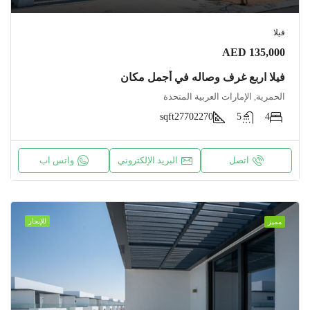
فيلا
AED 135,000
فيلا اربع غرف وصاله في أجمل مكان
الحمرية, الإمارات العربية المتحدة
sqft2770
2270
5
4
اتصل
البريد الإلكتروني
واتس اب
للإيجار
مميز