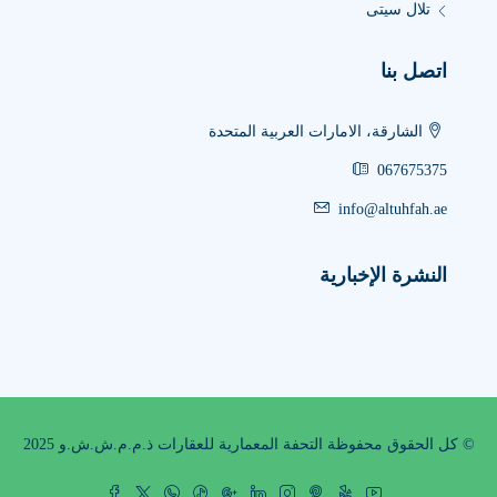
تلال سيتى
اتصل بنا
الشارقة، الامارات العربية المتحدة
067675375
info@altuhfah.ae
النشرة الإخبارية
© كل الحقوق محفوظة التحفة المعمارية للعقارات ذ.م.م.ش.ش.و 2025