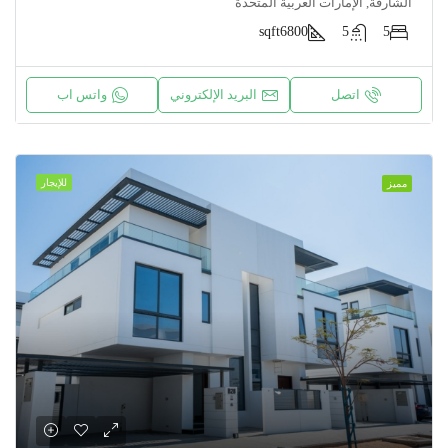
الشارقة, الإمارات العربية المتحدة
sqft
6800
5
5
اتصل
البريد الإلكتروني
واتس اب
للإيجار
مميز