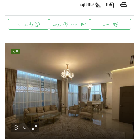
sqft
4850
8
5
اتصل
البريد الإلكتروني
واتس اب
للبيع